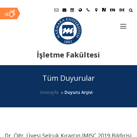
EN
DE
İşletme Fakültesi
Ana
Tüm Duyurular
İçerik
Anasayfa
Duyuru Arşivi
Dr. Öğr. Üyesi Selçuk Kıran'ın IMISC 2019 Bildirisi