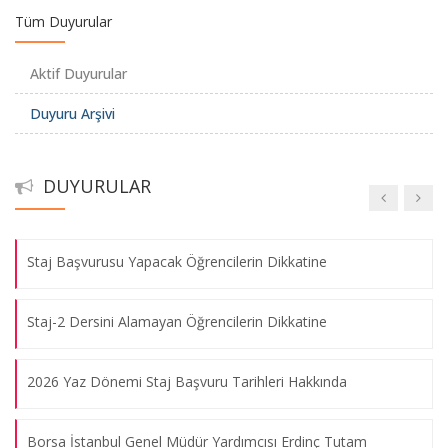
Tüm Duyurular
Veri Bilimine Giriş Semineri
Aktif Duyurular
Duyuru Arşivi
Social Sciences and Artificial Intelligence: Theory and Practice
The 2nd of the Archaeo-Informatics Conference: Use and
DUYURULAR
Challenges of AI in Archaeology
Staj Başvurusu Yapacak Öğrencilerin Dikkatine
Staj-2 Dersini Alamayan Öğrencilerin Dikkatine
2026 Yaz Dönemi Staj Başvuru Tarihleri Hakkında
Borsa İstanbul Genel Müdür Yardımcısı Erdinç Tutam