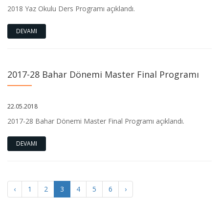
2018 Yaz Okulu Ders Programı açıklandı.
DEVAMI
2017-28 Bahar Dönemi Master Final Programı
22.05.2018
2017-28 Bahar Dönemi Master Final Programı açıklandı.
DEVAMI
24-25 Bahar Yarıyılı Proje Dersleri Bilgilendirme Toplantısı
Yapıldı
6th International Istanbul Current Scientific Research
‹
1
2
3
4
5
6
›
International Scientific Research and Innovation Congress-II