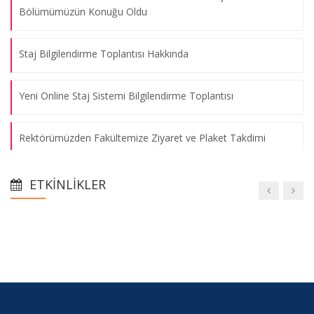
Bölümümüzün Konuğu Oldu
Staj Bilgilendirme Toplantısı Hakkında
Yeni Online Staj Sistemi Bilgilendirme Toplantısı
Rektörümüzden Fakültemize Ziyaret ve Plaket Takdimi
Bölüm Yönetiminden Yeni Dekan Yardımcımız Dr. Aydın
ETKINLIKLER
Erden’e Ziyaret
Oryantasyon Programı
Tanıtım Günleri