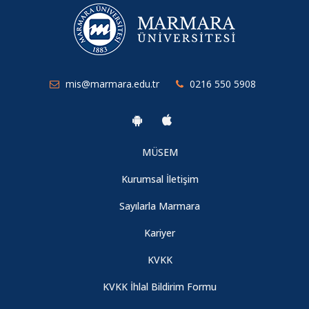
Borsa İstanbul Ziyaretimiz
24-25 Bahar Yarıyılı Mezuniyet Sınavı
mis@marmara.edu.tr
0216 550 5908
International Applied Statistics Congress
TÜBİTAK 2209-A Üniversite Öğrencileri Araştırma Projeleri
Destekleme Programı
MÜSEM
Kurumsal İletişim
24-25 Bahar Yarıyılı Proje Dersleri Bilgilendirme Toplantısı
Yapıldı
Sayılarla Marmara
Kariyer
6th International Istanbul Current Scientific Research
KVKK
KVKK İhlal Bildirim Formu
International Scientific Research and Innovation Congress-II