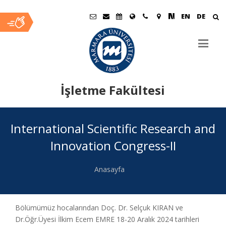
EN
DE
İşletme Fakültesi
Ana
International Scientific Research and
İçerik
Innovation Congress-II
Anasayfa
Bölümümüz hocalarından Doç. Dr. Selçuk KIRAN ve
Dr.Öğr.Üyesi İlkim Ecem EMRE 18-20 Aralık 2024 tarihleri