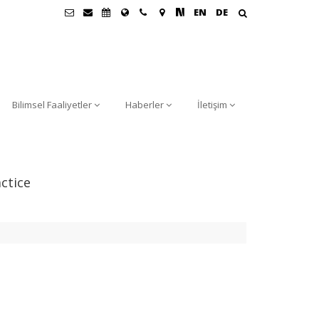
EN
DE
Bilimsel Faaliyetler
Haberler
İletişim
actice