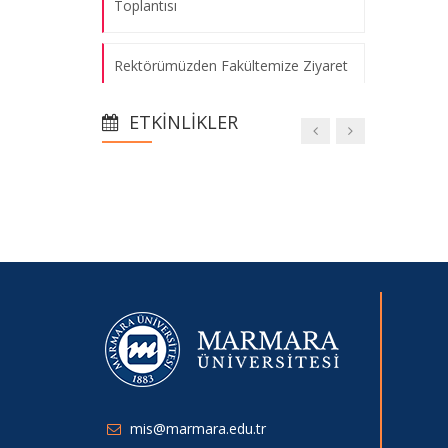
Toplantısı
Rektörümüzden Fakültemize Ziyaret
ve Plaket Takdimi
ETKINLIKLER
Bölüm Yönetiminden Yeni Dekan
Yardımcımız Dr. Aydın Erden’e Ziyaret
Oryantasyon Programı
Tanıtım Günleri
Borsa İstanbul Ziyaretimiz
24-25 Bahar Yarıyılı Mezuniyet Sınavı
mis@marmara.edu.tr