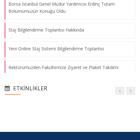
Borsa İstanbul Genel Müdür Yardımcısı Erdinç Tutam
Bölümümüzün Konuğu Oldu
Staj Bilgilendirme Toplantısı Hakkında
Yeni Online Staj Sistemi Bilgilendirme Toplantısı
Rektörümüzden Fakültemize Ziyaret ve Plaket Takdimi
Bölüm Yönetiminden Yeni Dekan Yardımcımız Dr. Aydın
ETKINLIKLER
Erden’e Ziyaret
Oryantasyon Programı
Tanıtım Günleri