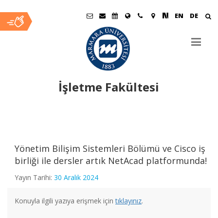
EN
DE
İşletme Fakültesi
Ana
İçerik
Yönetim Bilişim Sistemleri Bölümü ve Cisco iş
24-25 Bahar Yarıyılı Proje Dersleri Bilgilendirme Toplantısı
birliği ile dersler artık NetAcad platformunda!
Yapıldı
Yayın Tarihi:
30 Aralık 2024
6th International Istanbul Current Scientific Research
Konuyla ilgili yazıya erişmek için
tıklayınız
.