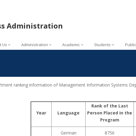
ss Administration
t Us
Administration
Academic
Students
Publi
tment ranking information of Management Information Systems Depa
Rank of the Last
Year
Language
Person Placed in the
Program
German
8756