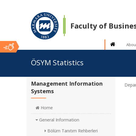
Faculty of Busine
Abou
Ana
ÖSYM Statistics
İçerik
Management Information
Depar
Systems
Home
General Information
Bölüm Tanıtım Rehberleri