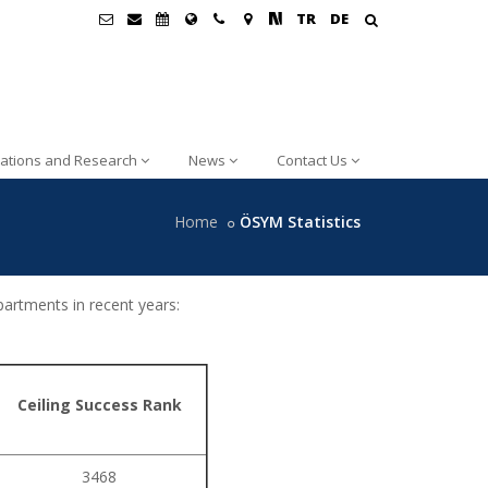
TR
DE
cations and Research
News
Contact Us
Home
ÖSYM Statistics
rtments in recent years:
Ceiling Success Rank
3468